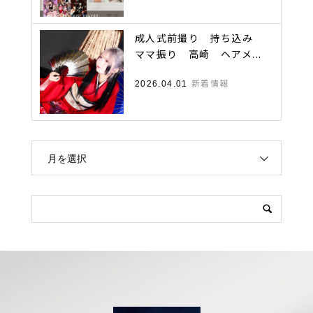
成人式前撮り 持ち込み
ママ振り 高崎 ヘアメ...
新着情報
2026.04.01
月を選択