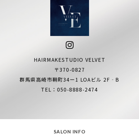
HAIRMAKESTUDIO VELVET
〒370-0827
群馬県高崎市鞘町34ー1 LOAビル 2F‐B
TEL：050-8888-2474
SALON INFO