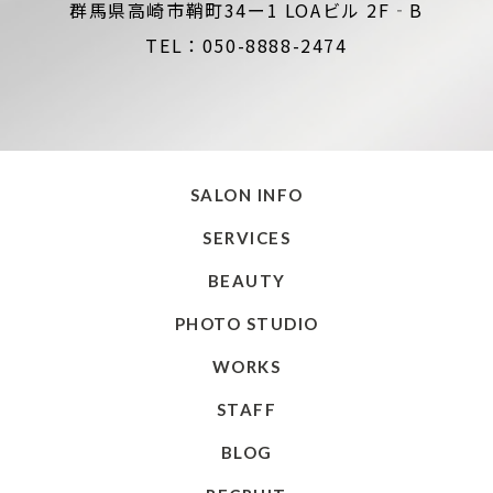
群馬県高崎市鞘町34ー1 LOAビル 2F‐B
TEL：050-8888-2474
SALON INFO
SERVICES
BEAUTY
PHOTO STUDIO
WORKS
STAFF
BLOG